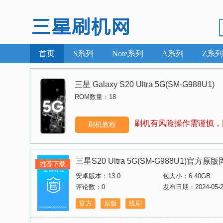
首页
S系列
Note系列
A系列
Z系列
三星 Galaxy S20 Ultra 5G(SM-G988U1)
ROM数量：18
刷机有风险操作需谨慎，
刷机教程
三星S20 Ultra 5G(SM-G988U1)官方
推荐下载
安卓版本：13.0
包大小：6.40GB
评论数：0
发布日期：2024-05-2
官方
原版
线刷