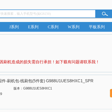
J系列
E系列
C系列
W系列
平板系列
因刷机造成的损失需自行承担！如下载有问题请联系我！
原版固件-刷机包-线刷包(5件套) G988U1UES8HXC1_SPR
版本：G988U1UES8HXC1
9