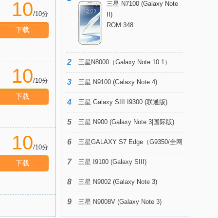
10
三星 N7100 (Galaxy Note
/10分
II)
ROM:348
下载
2
三星N8000（Galaxy Note 10.1）
10
/10分
3
三星 N9100 (Galaxy Note 4)
下载
4
三星 Galaxy SIII I9300 (联通版)
5
三星 N900 (Galaxy Note 3|国际版)
10
6
三星GALAXY S7 Edge（G9350/全网
/10分
7
通）
三星 I9100 (Galaxy SIII)
下载
8
三星 N9002 (Galaxy Note 3)
9
三星 N9008V (Galaxy Note 3)